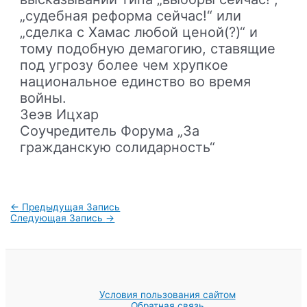
„судебная реформа сейчас!“ или
„сделка с Хамас любой ценой(?)“ и
тому подобную демагогию, ставящие
под угрозу более чем хрупкое
национальное единство во время
войны.
Зеэв Ицхар
Соучредитель Форума „За
гражданскую солидарность“
Навигация
←
Предыдущая Запись
по
Следующая Запись
→
записям
Условия пользования сайтом
Обратная связь