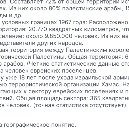
ов. Составляет 72% от общей территории и
ек. Из них около 80% палестинские арабы, 
ды и др.
ловных границах 1967 года: Расположено в
ритория: 20.770 квадратных километров, чт
еление: около 9.850.000 человек. Из них е
редставители других народов.
 территория между Палестинским короле
торической Палестины. Общая территория: 
 арабов. (Четкие статистические данные отс
а человек еврейских поселенцев.
у уже 18 лет после ухода израильской арми
ью террористической организации Хамас. На
гающих к сектору еврейских поселениях и п
твий. Общая площадь сектора: 365 квадратн
 человек. (точная статистика отсутствует).
а географическое понятие.