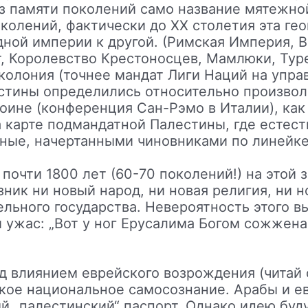
з памяти поколений само название мятежной
олений, фактически до XX столетия эта ге
дной империи к другой. (Римская Империя, 
, Королевство Крестоносцев, Мамлюки, Ту
 колония (точнее мандат Лиги Наций на упра
естины определились относительно произво
ине (конференция Сан-Рэмо в Италии), как
а карте подмандатной Палестины, где естес
ные, начертанными чиновниками по линейке.
 почти 1800 лет (60-70 поколений!) на этой
ник ни новый народ, ни новая религия, ни н
ельного государства. Невероятность этого в
 ужас: „Вот у ног Ерусалима Богом сожжена
од влиянием еврейского возрождения (читай
кое национальное самосознание. Арабы и ев
й „палестинский“ паспорт. Однако идею буд