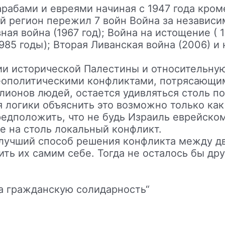
арабами и евреями начиная с 1947 года кро
 регион пережил 7 войн Война за независим
ная война (1967 год); Война на истощение ( 
1985 годы); Вторая Ливанская война (2006) и
рии исторической Палестины и относительну
геополитическими конфликтами, потрясающи
лионов людей, остается удивляться столь 
я логики объяснить это возможно только ка
едположить, что не будь Израиль еврейском
е на столь локальный конфликт.
 лучший способ решения конфликта между д
ть их самим себе. Тогда не осталось бы дру
а гражданскую солидарность“