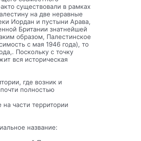
факто существовали в рамках
Палестину на две неравные
еки Иордан и пустыни Арава,
енной Британии знатнейшей
аким образом, Палестинское
симость с мая 1946 года), то
ода,. Поскольку с точку
жит вся историческая
тории, где возник и
и почти полностью
 на части территории
альное название: