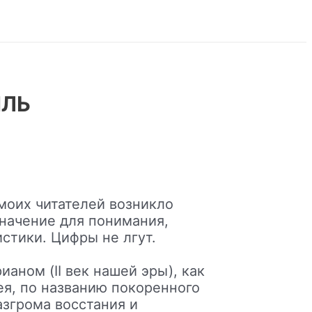
ИЛЬ
моих читателей возникло
начение для понимания,
стики. Цифры не лгут.
аном (II век нашей эры), как
я, по названию покоренного
азгрома восстания и