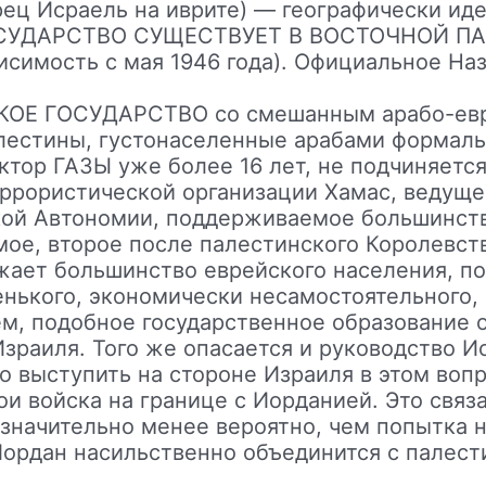
ц Исраель на иврите) — географически иде
УДАРСТВО СУЩЕСТВУЕТ В ВОСТОЧНОЙ ПАЛ
висимость с мая 1946 года). Официальное На
ОЕ ГОСУДАРСТВО со смешанным арабо-евр
лестины, густонаселенные арабами формаль
ктор ГАЗЫ уже более 16 лет, не подчиняетс
еррористической организации Хамас, ведуще
ой Автономии, поддерживаемое большинств
ое, второе после палестинского Королевст
ажает большинство еврейского населения, п
ленького, экономически несамостоятельного
м, подобное государственное образование 
зраиля. Того же опасается и руководство И
 выступить на стороне Израиля в этом воп
и войска на границе с Иорданией. Это связа
 значительно менее вероятно, чем попытка 
Иордан насильственно объединится с палест