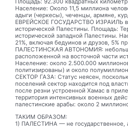
Площадь: 92.300 квадратных километр
Население: Около 11,5 миллиона челов
адыги (черкесы), чеченцы, армяне, кур
ЕВРЕЙСКОЕ ГОСУДАРСТВО ИЗРАИЛЬ в ус
исторической Палестины. Площадь: Тер
исторической западной Палестины. Нас
21%, включая бедуинов и друзов, 5% п
ПАЛЕСТИНСКАЯ АВТОНОМИЯ: небольшая
расположенной на восточной части ис
Население: около 2.500.000 миллионов
политизированы) и около полумиллион
СЕКТОР ГАЗА: Статус неясен, поскольк
поселений сектор находится под власт
после резни устроенной Хамас в приле
территория интенсивных военных дейс
палестинские арабы: около 2 миллионов
ТАКИМ ОБРАЗОМ:
1) ПАЛЕСТИНА — не государственное, 