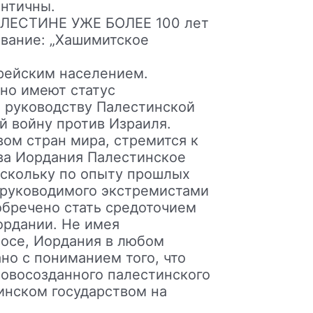
нтичны.
ЕСТИНЕ УЖЕ БОЛЕЕ 100 лет
звание: „Хашимитское
ейским населением.
но имеют статус
я руководству Палестинской
й войну против Израиля.
ом стран мира, стремится к
ва Иордания Палестинское
оскольку по опыту прошлых
, руководимого экстремистами
обречено стать средоточием
ордании. Не имея
росе, Иордания в любом
но с пониманием того, что
новосозданного палестинского
инском государством на