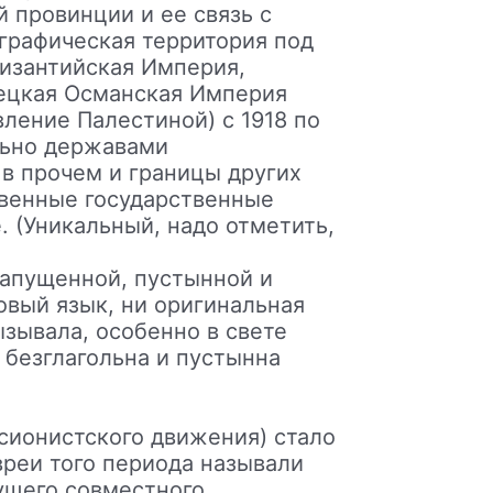
 провинции и ее связь с
ографическая территория под
Византийская Империя,
рецкая Османская Империя
вление Палестиной) с 1918 по
льно державами
 в прочем и границы других
твенные государственные
 (Уникальный, надо отметить,
 запущенной, пустынной и
овый язык, ни оригинальная
ызывала, особенно в свете
 безглагольна и пустынна
 сионистского движения) стало
реи того периода называли
ущего совместного