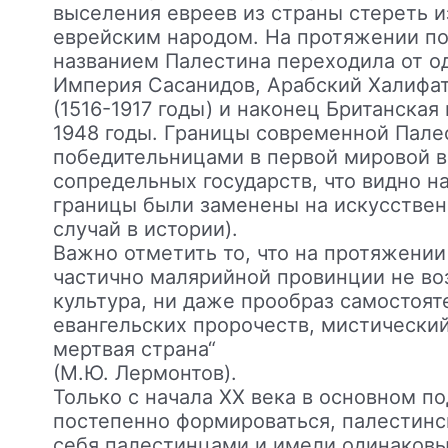
выселения евреев из страны стереть и
еврейским народом. На протяжении пок
названием Палестина переходила от о
Империя Сасанидов, Арабский Халифат
(1516-1917 годы) и наконец Британская
1948 годы. Границы современной Пал
победительницами в первой мировой во
сопредельных государств, что видно н
границы были заменены на искусствен
случай в истории).
Важно отметить то, что на протяжении
частично малярийной провинции не воз
культура, ни даже прообраз самостоят
евангельских пророчеств, мистический
мертвая страна“
(М.Ю. Лермонтов).
Только с начала XX века в основном п
постепенно формироваться, палестинс
себя палестинцами и имели одинаковы