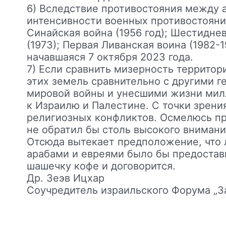
6) Вследствие противостояния между 
интенсивности военных противостояний
Синайская война (1956 год); Шестиднев
(1973); Первая Ливанская воина (1982-
начавшаяся 7 октября 2023 года.
7) Если сравнить мизерность террито
этих земель сравнительно с другими 
мировой войны и унесшими жизни мил
к Израилю и Палестине. С точки зрени
религиозных конфликтов. Осмелюсь пр
не обратил бы столь высокого внимани
Отсюда вытекает предположение, что
арабами и евреями было бы предостави
шашечку кофе и договорится.
Др. Зеэв Ицхар
Соучредитель израильского Форума „З