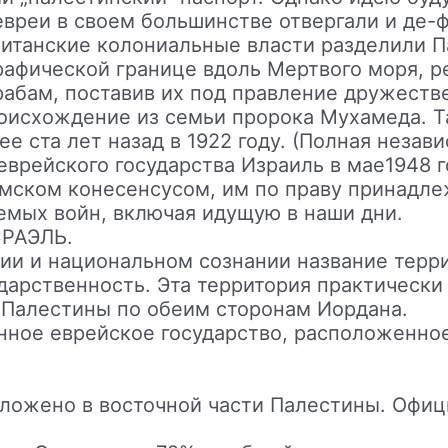
евреи в своем большинстве отвергали и де-
ританские колониальные власти разделили 
рафической границе вдоль Мертвого моря, р
рабам, поставив их под правление дружеств
оисхождение из семьи пророка Мухамеда. Т
е ста лет назад в 1922 году. (Полная незави
еврейского государства Израиль в мае1948 г
мском конесенсусом, им по праву принадле
емых войн, включая идущую в наши дни.
СРАЭЛЬ.
ии и национальном сознании название терри
ударственность. Эта территория практическ
 Палестины по обеим сторонам Иордана.
ое еврейское государство, расположенное
жено в восточной части Палестины. Офици