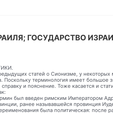
РАИЛЯ; ГОСУДАРСТВО ИЗРА
ИКИ.
редыдущих статей о Сионизме, у некоторых 
. Поскольку терминология имеет большое з
справку и пояснение. Тоже касается и стати
ак:
ермин был введен римским Императором Адри
винции, ранее называвшейся провинция Иуде
ереименования была политическая: после р