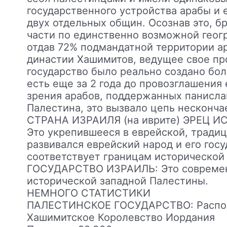
государственного устройства арабы и 
двух отдельных общин. Осознав это, б
части по единственно возможной геог
отдав 72% подмандатной территории а
династии Хашимитов, ведущее свое пр
государство было реально создано боле
есть еще за 2 года до провозглашения 
зрения арабов, поддержанных панисла
Палестина, это вызвало цепь несконча
СТРАНА ИЗРАИЛЯ (на иврите) ЭРЕЦ И
Это укрепившееся в еврейской, традиц
развивался еврейский народ и его гос
соответствует границам исторической
ГОСУДАРСТВО ИЗРАИЛЬ: Это современн
исторической западной Палестины.
НЕМНОГО СТАТИСТИКИ
ПАЛЕСТИНСКОЕ ГОСУДАРСТВО: Располо
Хашимитское Королевство Иордания