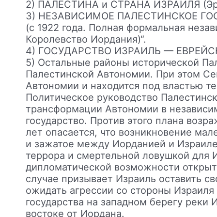
2) ПАЛЕСТИНА и СТРАНА ИЗРАИЛЯ (Эре
3) НЕЗАВИСИМОЕ ПАЛЕСТИНСКОЕ ГОС
(с 1922 года. Полная формальная неза
Королевство Иордания)“.
4) ГОСУДАРСТВО ИЗРАИЛЬ — ЕВРЕЙСК
5) Остальные районы исторической Па
Палестинской Автономии. При этом Се
Автономии и находится под властью т
Политическое руководство Палестинск
трансформации Автономии в независим
государство. Против этого плана возр
лет опасается, что возникновение ма
и зажатое между Иорданией и Израиле
террора и смертельной ловушкой для И
дипломатической возможности открыто
случае призывает Израиль оставить сво
ожидать агрессии со стороны Израиля
государства на западном берегу реки 
востоке от Иордана.